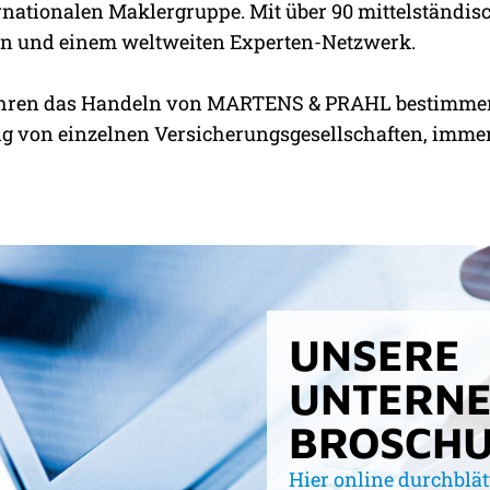
EINE GUTE ADRESSE
ternationalen Maklergruppe. Mit über 90 mittelständ
men und einem weltweiten Experten-Netzwerk.
5 Jahren das Handeln von MARTENS & PRAHL bestimmen
von einzelnen Versicherungsgesellschaften, immer a
UNSERE
UNTERN
BROSCHU
Hier online durchblät