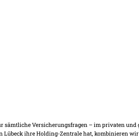
I
ür sämtliche Versicherungsfragen – im privaten und g
HL IN BAD SCHWARTAU
übeck ihre Holding-Zentrale hat, kombinieren wir fü