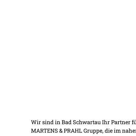
WILLKOMMEN BE
Wir sind in Bad Schwartau Ihr Partner f
MARTENS & PRA
MARTENS & PRAHL Gruppe, die im nahen L