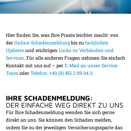
UNSER SERVICE FÜR SIE:
Hier finden Sie, was Ihre Praxis leichter macht: von
PRAKTISCHE HILFE, WICHTIGE
der
Online-Schadenmeldung
bis zu
fachlichen
INFORMATIONEN
Updates
und wichtigen
Links zu Verbänden und
Services
. Für alle anderen Fragen nehmen Sie einfach
Kontakt mit uns auf – per
E-Mail an unser Service-
Team
oder
Telefon: +49 (0) 451 2 89 94 0
.
IHRE SCHADENMELDUNG:
DER EINFACHE WEG DIREKT ZU UNS
Für Ihre Schadenmeldung wenden Sie sich gerne
direkt an uns. Sie können den Schaden melden,
indem Sie zu der jeweiligen Versicherungssparte das