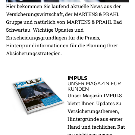
Hier bekommen Sie laufend aktuelle News aus der
Versicherungswirtschaft, der MARTENS & PRAHL
DAMIT SIE SICHER AUF
Gruppe und natürlich von MARTENS & PRAHL Bad
STAND SIND:
Schwartau. Wichtige Updates und
NEUIGKEITEN AUS ERSTER HAND
Entscheidungsgrundlagen für die Praxis,
Hintergrundinformationen für die Planung Ihrer
Absicherungsstrategien.
IMPULS
UNSER MAGAZIN FÜR
KUNDEN
Unser Magazin IMPULS
bietet Ihnen Updates zu
Versicherungsthemen,
Hintergründe aus erster
Hand und fachlichen Rat
zu wichtigen neuen